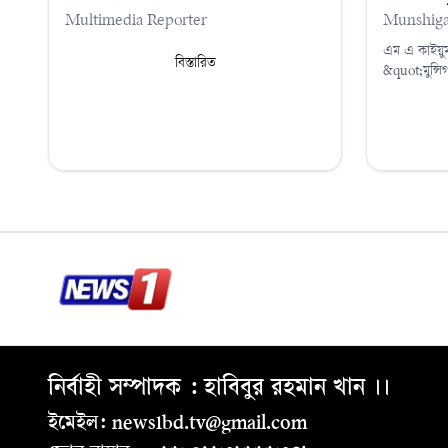
Multimedia Reporter
Munshiga
এম এ কাইয়ু
বিস্তারিত
&quot;মুন্সিগ
নির্বাহী সম্পাদক : হাবিবুর রহমান খান ।।
ইমেইল: news1bd.tv@gmail.com