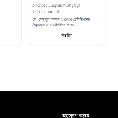
Nachol (Chapainawabganj)
Correspondent
মো. কেতাবুল ইসলাম NEWS1 টেলিভিশনের
&quot;নাচোল (চাঁপাইনবাবগঞ...
বিস্তারিত
অনুসরণ করুন