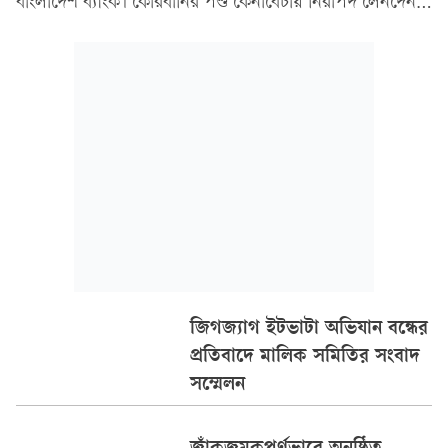
বাংলাদেশ ব্যাংক। কোরবানির পশু কেনাবেচায় নিরাপদ লেনদেন
নিশ্চিত করতে বাণিজ্যিক ব্যাংকগুলোকে এ নির্দেশনা দেওয়া
হয়েছে। রোববার (১০ মে) বাংলাদেশ ব্যাংক এ সংক্রান্ত একটি
সার্কুলার জারি করে। এতে প্রতিটি ব্যাংককে একজন করে
সমন্বয়কারী কর্মকর্তা নিয়োগ দিতে বলা হয়েছে। একই সঙ্গে ওই
কর্মকর্তার নাম, পদবি ও মোবাইল নম্বর আগামী ১৭ মে’র মধ্যে
বাংলাদেশ ব্যাংকে ই-মেইলে পাঠানোর নির্দেশ দেওয়া হয়েছে।
সার্কুলারে বলা হয়েছে, ঢাকা উত্তর ও দক্ষিণ সিটি করপোরেশনের
অনুমোদিত পশুর হাটগুলোতে ঈদের আগের রাত পর্যন্ত
বিরতিহীনভাবে জাল নোট শনাক্তকরণ সেবা চালু রাখতে হবে।
আর ঢাকার বাইরে যেসব জেলায় বাংলাদেশ ব্যাংকের শাখা নেই,
সেখানে বিভিন্ন ব্যাংকের মধ্যে দায়িত্ব বণ্টনের কাজ করবে সোনালী
জিগজ্যাগ ইটভাটা অভিযান বন্ধের
ব্যাংক। নির্দেশনায় রাজধানীর বিভিন্ন পশুর হাটে কোন ব্যাংক
প্রতিবাদে মালিক সমিতির সংবাদ
দায়িত্ব পালন করবে, তাও নির্ধারণ করে দেওয়া হয়েছে। ঢাকা
সম্মেলন
উত্তর সিটি করপোরেশনের গাবতলী পশুর হাটে দায়িত্ব পেয়েছে
ইসলামী ব্যাংক ও সীমান্ত ব্যাংক। মিরপুর সেকশন-৬ এলাকায়