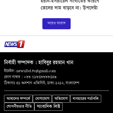
ইরান-ইসরায়েল সংঘাতের কারণে
তেলের দাম বাড়বে না: উপদেষ্টা
আরও সংবাদ
নির্বাহী সম্পাদক : হাবিবুর রহমান খান
ইমেইল: news1bd.tv@gmail.com
ফোন নাম্বার : +৮৮ ০১৮৩৮৮৮৮৩৪৯
ঠিকানাঃ ৫১ গুলশান এভিনিউ, ঢাকা-১২১২, বাংলাদেশ
আমাদের সম্পর্কে
যোগাযোগ
অভিযোগ
ব্যবহারের শর্তাবলি
সাংবাদিক লিস্ট
গোপনীয়তার নীতি