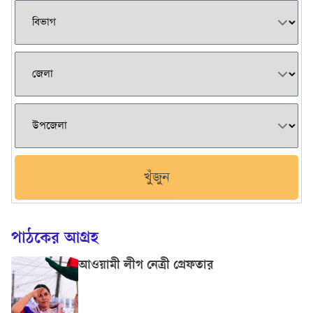
খুঁজুন
পাঠকের আগ্রহ
আওয়ামী লীগ নেত্রী গ্রেফতার