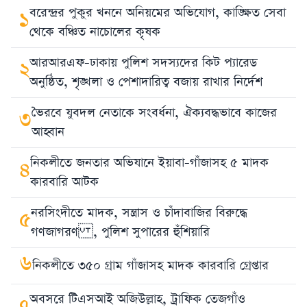
বরেন্দ্রর পুকুর খননে অনিয়মের অভিযোগ, কাঙ্ক্ষিত সেবা
১
থেকে বঞ্চিত নাচোলের কৃষক
আরআরএফ-ঢাকায় পুলিশ সদস্যদের কিট প্যারেড
২
অনুষ্ঠিত, শৃঙ্খলা ও পেশাদারিত্ব বজায় রাখার নির্দেশ
ভৈরবে যুবদল নেতাকে সংবর্ধনা, ঐক্যবদ্ধভাবে কাজের
৩
আহ্বান
নিকলীতে জনতার অভিযানে ইয়াবা-গাঁজাসহ ৫ মাদক
৪
কারবারি আটক
নরসিংদীতে মাদক, সন্ত্রাস ও চাঁদাবাজির বিরুদ্ধে
৫
গণজাগরণ , পুলিশ সুপারের হুঁশিয়ারি
৬
নিকলীতে ৩৫০ গ্রাম গাঁজাসহ মাদক কারবারি গ্রেপ্তার
অবসরে টিএসআই অজিউল্লাহ, ট্রাফিক তেজগাঁও