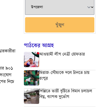
খুঁজুন
পাঠকের আগ্রহ
ধারকারীরা
আওয়ামী লীগ নেত্রী গ্রেফতার
াজার ৯০১
মিরাজ-সৌম্যকে দলে টানতে চায়
নসংযোগ
রংপুর
পের নিচে
দিল্লিতে ভারী বৃষ্টিতে বিমান চলাচল
বিঘ্ন, ব্যাপক দুর্ভোগ