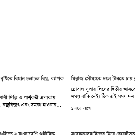
 বৃষ্টিতে বিমান চলাচল বিঘ্ন, ব্যাপক
মিরাজ-সৌম্যকে দলে টানতে চায় 
গ্লোবাল সুপার লিগের দ্বিতীয় আস
সময় বাকি নেই। ঠিক এই সময় দল
ী দিল্লি ও পার্শ্ববর্তী এলাকায়
কাজটা করছে বর্তমান চ্যাম্পিয়ন রংপ
ত, বজ্রবিদ্যুৎ এবং দমকা হাওয়ার
১ বছর আগে
 জলজটের হয়েছে। যার ফলে বিমান
লিতে ২ বাংলাদেশি গুলিবিদ্ধ
মাদককারবারিদের নিয়ে হোয়াটসঅ্য