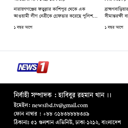
নারায়ণগঞ্জের ফতুল্লার কাশিপুর থেকে এক
ব্রাহ্মণবাড়িয়
আওয়ামী লীগ নেত্রীকে গ্রেফতার করেছে পুলিশ।
সীমান্তরক্ষী
তার নাম রজনী আক্তার তুশি (৩৮)।
বাংলাদেশি য
১ বছর আগে
১ বছর আগে
Advertisement শনিবার...
বায়েক ইউনিয়
সীমান্তে...
নির্বাহী সম্পাদক : হাবিবুর রহমান খান ।।
ইমেইল: news1bd.tv@gmail.com
ফোন নাম্বার : +৮৮ ০১৮৩৮৮৮৮৩৪৯
ঠিকানাঃ ৫১ গুলশান এভিনিউ, ঢাকা-১২১২, বাংলাদেশ