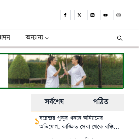
োদন
অন্যান্য
সর্বশেষ
পঠিত
বরেন্দ্রর পুকুর খননে অনিয়মের
১
অভিযোগ, কাঙ্ক্ষিত সেবা থেকে বঞ্চিত
নাচোলের কৃষক