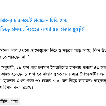
ন্তানের ৯ জনকেই হারালেন চিকিৎসক
র ভিড়ে হামলা, নিহতের সংখ্যা ৫৪ হাজার ছুঁইছুঁই
নেক লাশ এখনো ধ্বংসস্তূপের নিচে ও সড়কে পড়ে আছে, কিন্তু উদ্
ছাতে পারছেন না। ‘
র হিসাব অনুযায়ী, ১৯ মাস ধরে চলমান ইসরাইলের হামলায় গাজায় ৫৩ হ
 আহত হয়েছেন ১ লাখ ২২ হাজার ৫৯৩ জন। আর উপত্যকাটির জ
র হামলায় এখন পর্যন্ত ৬১ হাজার ৭০০ জন নিহত হয়েছেন। ধ্বংসস্তূ
 এ হিসাব করা হয়েছে।
স্তিনি
গাজা