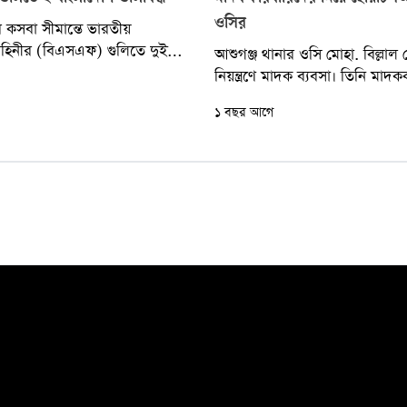
ওসির
ার কসবা সীমান্তে ভারতীয়
 বাহিনীর (বিএসএফ) গুলিতে দুই
আশুগঞ্জ থানার ওসি মোহা. বিল্লাল
ুবক গুলিবিদ্ধ হয়েছেন। উপজেলার
নিয়ন্ত্রণে মাদক ব্যবসা। তিনি মাদ
নের খাদলা এলাকার শ্যামপুর
নিয়ে হোয়াটসঅ্যাপ গ্রুপ খুলেছেন
১ বছর আগে
পাওয়া গেছে, মাদককারবারিদের...