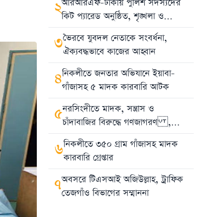
আরআরএফ-ঢাকায় পুলিশ সদস্যদের
২
কিট প্যারেড অনুষ্ঠিত, শৃঙ্খলা ও
পেশাদারিত্ব বজায় রাখার নির্দেশ
ভৈরবে যুবদল নেতাকে সংবর্ধনা,
৩
ঐক্যবদ্ধভাবে কাজের আহ্বান
নিকলীতে জনতার অভিযানে ইয়াবা-
৪
গাঁজাসহ ৫ মাদক কারবারি আটক
নরসিংদীতে মাদক, সন্ত্রাস ও
৫
চাঁদাবাজির বিরুদ্ধে গণজাগরণ ,
পুলিশ সুপারের হুঁশিয়ারি
নিকলীতে ৩৫০ গ্রাম গাঁজাসহ মাদক
৬
কারবারি গ্রেপ্তার
অবসরে টিএসআই অজিউল্লাহ, ট্রাফিক
৭
তেজগাঁও বিভাগের সম্মাননা